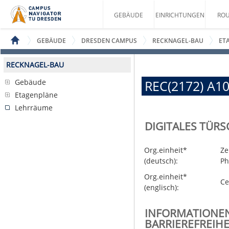
GEBÄUDE
EINRICHTUNGEN
ROU
GEBÄUDE
DRESDEN CAMPUS
RECKNAGEL-BAU
ET
RECKNAGEL-BAU
Gebäude
REC(2172) A1
Etagenpläne
Lehrräume
DIGITALES TÜRS
Org.einheit*
Ze
(deutsch):
Ph
Org.einheit*
Ce
(englisch):
INFORMATIONE
BARRIEREFREIHE