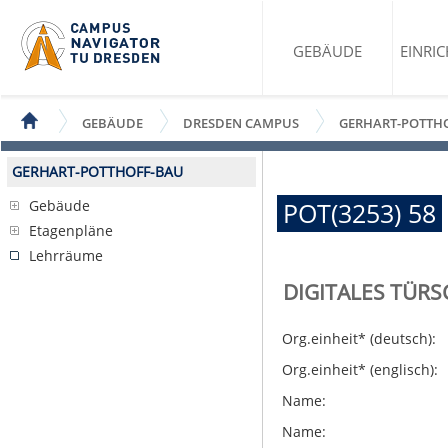
GEBÄUDE
EINRI
GEBÄUDE
DRESDEN CAMPUS
GERHART-POTTH
GERHART-POTTHOFF-BAU
Gebäude
POT(3253) 58
Etagenpläne
Lehrräume
DIGITALES TÜRS
Org.einheit* (deutsch):
Org.einheit* (englisch):
Name:
Name: