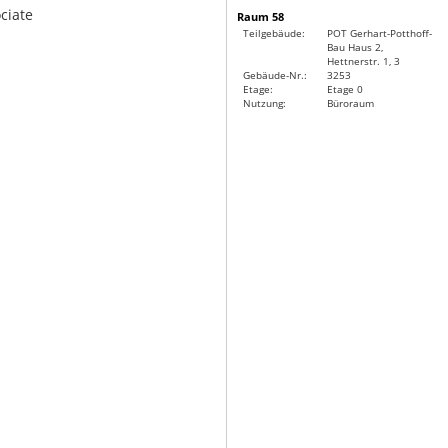
ciate
Raum 58
Teilgebäude:
POT Gerhart-Potthoff-
Bau Haus 2,
Hettnerstr. 1, 3
Gebäude-Nr.:
3253
Etage:
Etage 0
Nutzung:
Büroraum