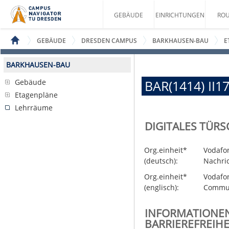
GEBÄUDE
EINRICHTUNGEN
ROU
GEBÄUDE
DRESDEN CAMPUS
BARKHAUSEN-BAU
E
BARKHAUSEN-BAU
Gebäude
BAR(1414) II1
Etagenpläne
Lehrräume
DIGITALES TÜRS
Org.einheit*
Vodafon
(deutsch):
Nachri
Org.einheit*
Vodafon
(englisch):
Commun
INFORMATIONE
BARRIEREFREIHE