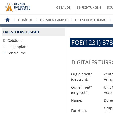
GEBÄUDE
EINRICHTUNGEN
ROU
GEBÄUDE
DRESDEN CAMPUS
FRITZ-FOERSTER-BAU
FRITZ-FOERSTER-BAU
Gebäude
FOE(1231) 373
Etagenpläne
Lehrräume
DIGITALES TÜRS
Org.einheit*
Zent
(deutsch):
Anla
Org.einheit*
Unit 
(englisch):
Acco
Name:
Dore
Grupp
Funktion: