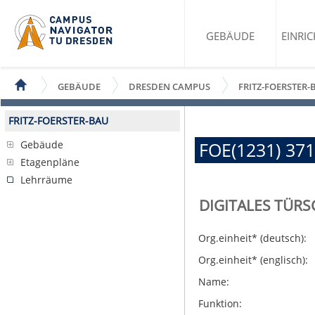
GEBÄUDE
EINRI
GEBÄUDE
DRESDEN CAMPUS
FRITZ-FOERSTER-
FRITZ-FOERSTER-BAU
Gebäude
FOE(1231) 371
Etagenpläne
Lehrräume
DIGITALES TÜRS
Org.einheit* (deutsch):
Org.einheit* (englisch):
Name:
Funktion: