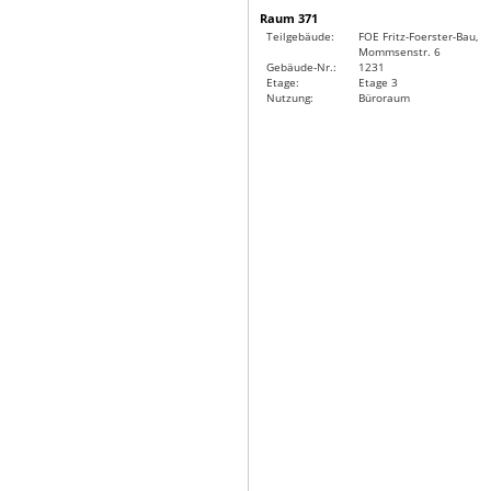
Raum 371
Teilgebäude:
FOE Fritz-Foerster-Bau,
Mommsenstr. 6
Gebäude-Nr.:
1231
Etage:
Etage 3
Nutzung:
Büroraum