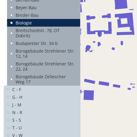
Beyer-Bau
Binder-Bau
Biologie
Breitscheidstr. 78, OT
Dobritz
Budapester Str. 34 b
Bürogebäude Strehlener Str.
12, 14
Bürogebäude Strehlener Str.
22, 24
Bürogebäude Zellescher
Weg 17
C - F
G - H
J - M
N - R
S - S
T - U
V - W