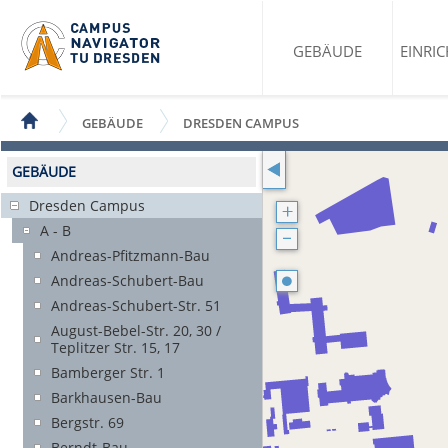
GEBÄUDE
EINRI
GEBÄUDE
DRESDEN CAMPUS
GEBÄUDE
Dresden Campus
A - B
Andreas-Pfitzmann-Bau
Andreas-Schubert-Bau
Andreas-Schubert-Str. 51
August-Bebel-Str. 20, 30 /
Teplitzer Str. 15, 17
Bamberger Str. 1
Barkhausen-Bau
Bergstr. 69
Berndt-Bau