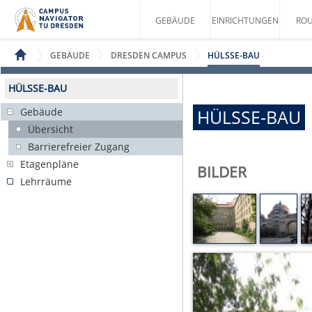
GEBÄUDE
EINRICHTUNGEN
ROU
GEBÄUDE
DRESDEN CAMPUS
HÜLSSE-BAU
HÜLSSE-BAU
Gebäude
HÜLSSE-BAU
Übersicht
Barrierefreier Zugang
Etagenpläne
BILDER
Lehrräume