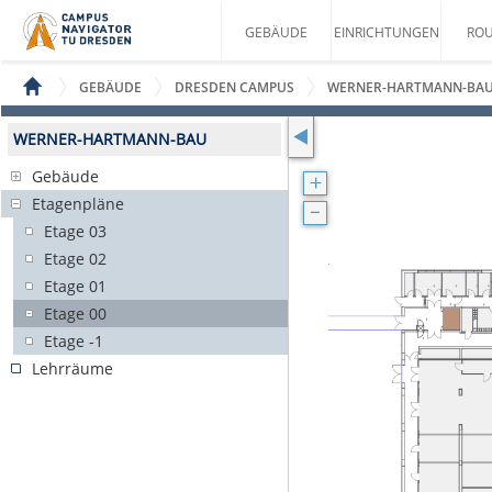
GEBÄUDE
EINRICHTUNGEN
ROU
GEBÄUDE
DRESDEN CAMPUS
WERNER-HARTMANN-BA
WERNER-HARTMANN-BAU
Gebäude
Etagenpläne
Etage 03
Etage 02
Etage 01
Etage 00
Etage -1
Lehrräume