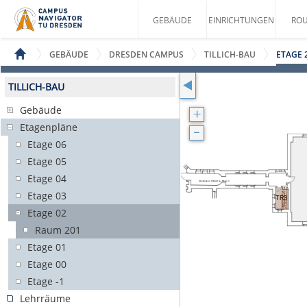
GEBÄUDE
EINRICHTUNGEN
ROU
GEBÄUDE
DRESDEN CAMPUS
TILLICH-BAU
ETAGE 
TILLICH-BAU
Gebäude
Etagenpläne
Etage 06
Etage 05
Etage 04
Etage 03
Etage 02
Raum 201
Etage 01
Etage 00
Etage -1
Lehrräume