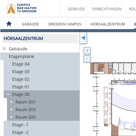
GEBÄUDE
EINRICHTUNGEN
ROU
GEBÄUDE
DRESDEN CAMPUS
HÖRSAALZENTRUM
HÖRSAALZENTRUM
Gebäude
Etagenpläne
Etage 04
Etage 03
Etage 02
Etage 01
Etage 00
Raum E01
Raum E03
Raum E05
Etage -1
Etage -2