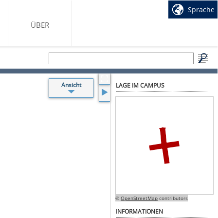
Sprache
ÜBER
Ansicht
LAGE IM CAMPUS
Beschriftung
Hörsäle
Toiletten
Treppen
Aufzüge
sonstige
Räume
WLAN
Accesspoints
©
OpenStreetMap
contributors
INFORMATIONEN