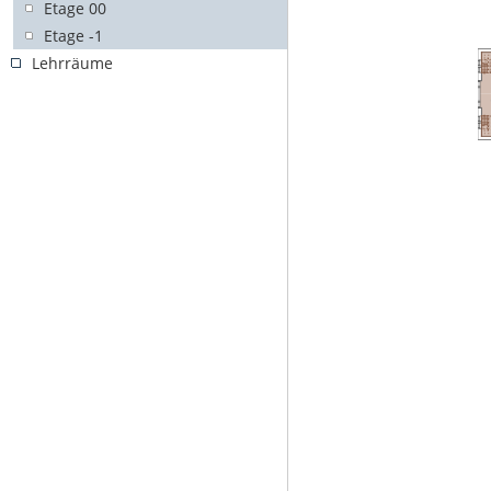
Etage 00
Etage -1
Lehrräume