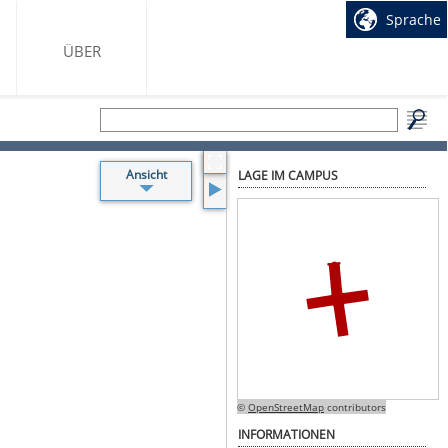
Sprache
ÜBER
Ansicht
LAGE IM CAMPUS
Beschriftung
Hörsäle
Toiletten
Treppen
Aufzüge
sonstige
Räume
WLAN
Accesspoints
©
OpenStreetMap
contributors
INFORMATIONEN