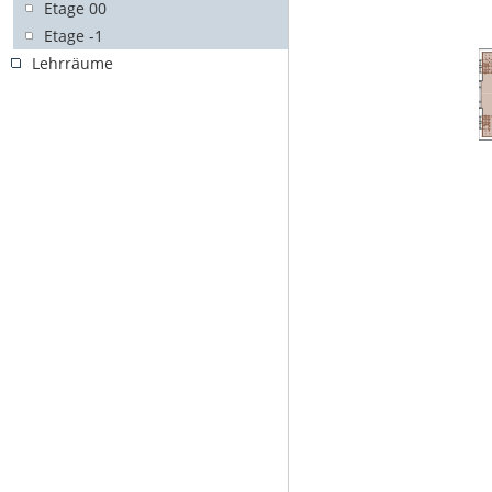
Etage 00
Etage -1
Lehrräume