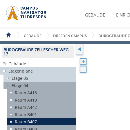
GEBÄUDE
EINRI
GEBÄUDE
DRESDEN CAMPUS
BÜROGEBÄUDE ZE
BÜROGEBÄUDE ZELLESCHER WEG
17
Gebäude
Etagenpläne
Etage 05
Etage 04
Raum A418
Raum A419
Raum A442
Raum B401
Raum B407
Raum B408