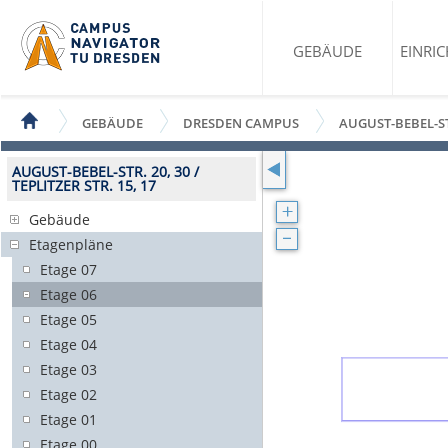
GEBÄUDE
EINRI
GEBÄUDE
DRESDEN CAMPUS
AUGUST-BEBEL-STR.
AUGUST-BEBEL-STR. 20, 30 /
TEPLITZER STR. 15, 17
Gebäude
Etagenpläne
Etage 07
Etage 06
Etage 05
Etage 04
Etage 03
Etage 02
Etage 01
Etage 00